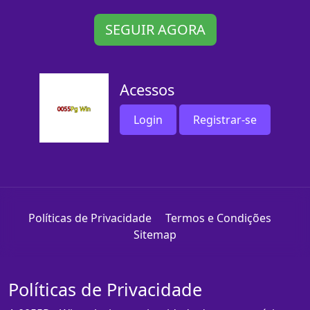
SEGUIR AGORA
Acessos
Login
Registrar-se
Políticas de Privacidade
Termos e Condições
Sitemap
Políticas de Privacidade