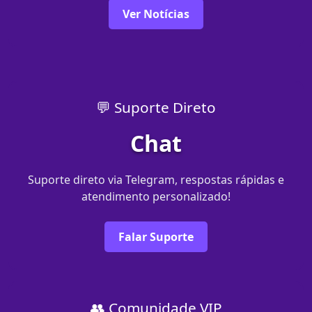
Ver Notícias
💬 Suporte Direto
Chat
Suporte direto via Telegram, respostas rápidas e
atendimento personalizado!
Falar Suporte
👥 Comunidade VIP