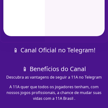
📱 Canal Oficial no Telegram!
📱 Benefícios do Canal
Descubra as vantagens de seguir a 11A no Telegram
A 11A quer que todos os jogadores tenham, com
nossos jogos profissionais, a chance de mudar suas
vidas com a 11A Brasil .