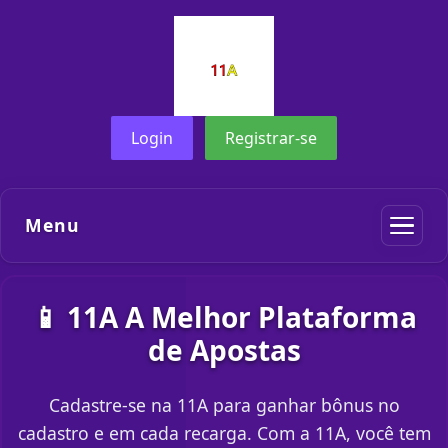
Login
Registrar-se
Menu
📱 11A A Melhor Plataforma
de Apostas
Cadastre-se na 11A para ganhar bônus no
cadastro e em cada recarga. Com a 11A, você tem