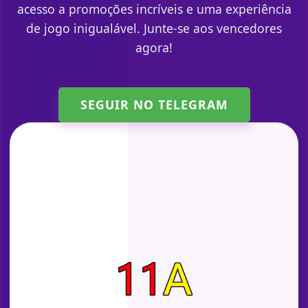
acesso a promoções incríveis e uma experiência
de jogo inigualável. Junte-se aos vencedores
agora!
SEGUIR NO TELEGRAM