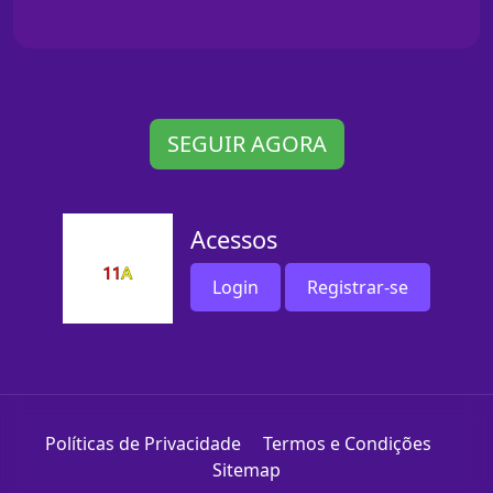
SEGUIR AGORA
Acessos
Login
Registrar-se
Políticas de Privacidade
Termos e Condições
Sitemap