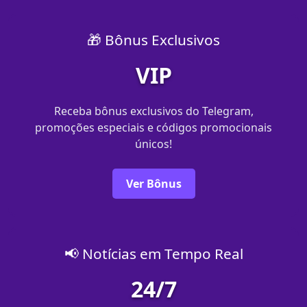
🎁 Bônus Exclusivos
VIP
Receba bônus exclusivos do Telegram,
promoções especiais e códigos promocionais
únicos!
Ver Bônus
📢 Notícias em Tempo Real
24/7