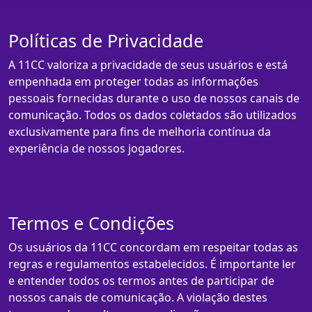
Políticas de Privacidade
A 11CC valoriza a privacidade de seus usuários e está
empenhada em proteger todas as informações
pessoais fornecidas durante o uso de nossos canais de
comunicação. Todos os dados coletados são utilizados
exclusivamente para fins de melhoria contínua da
experiência de nossos jogadores.
Termos e Condições
Os usuários da 11CC concordam em respeitar todas as
regras e regulamentos estabelecidos. É importante ler
e entender todos os termos antes de participar de
nossos canais de comunicação. A violação destes