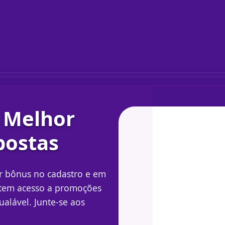
A Melhor
postas
r bônus no cadastro e em
 tem acesso a promoções
ualável. Junte-se aos