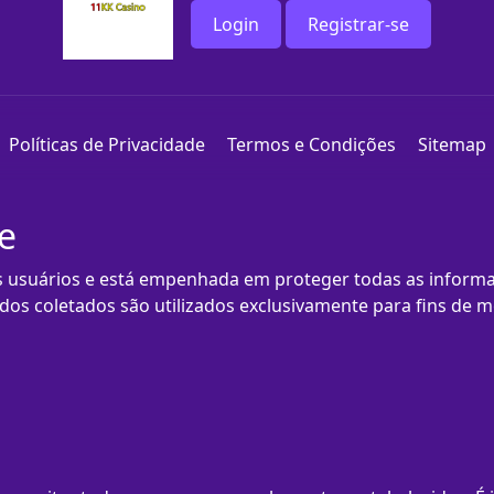
Login
Registrar-se
Políticas de Privacidade
Termos e Condições
Sitemap
de
us usuários e está empenhada em proteger todas as inform
os coletados são utilizados exclusivamente para fins de m