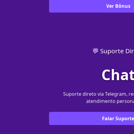
Ver Bônus
💬 Suporte Di
Cha
Suporte direto via Telegram, r
atendimento persona
Falar Suport