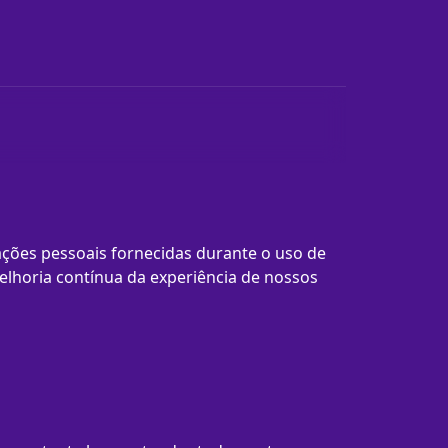
ações pessoais fornecidas durante o uso de
elhoria contínua da experiência de nossos