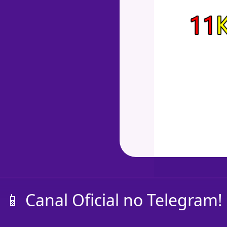
📱 Canal Oficial no Telegram!