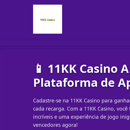
📱 11KK Casino 
Plataforma de A
Cadastre-se na 11KK Casino para ganha
cada recarga. Com a 11KK Casino, você
incríveis e uma experiência de jogo inig
vencedores agora!