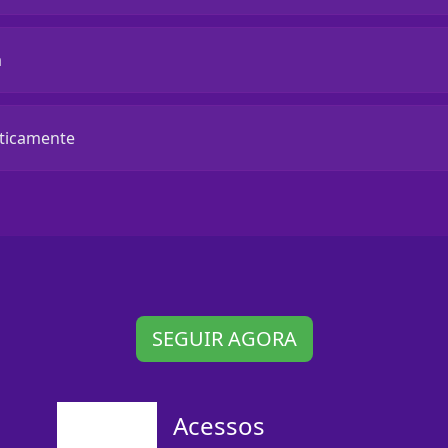
a
aticamente
SEGUIR AGORA
Acessos