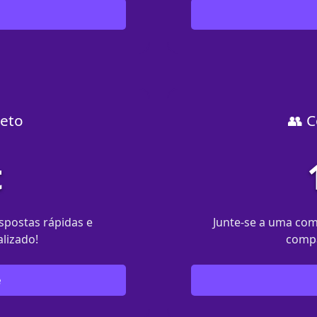
reto
👥 
t
espostas rápidas e
Junte-se a uma com
lizado!
compa
e