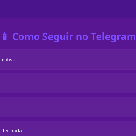
📱 Como Seguir no Telegram
ositivo
l"
erder nada