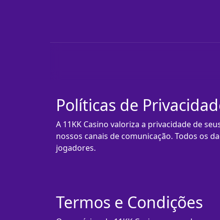
Políticas de Privacida
A 11KK Casino valoriza a privacidade de se
nossos canais de comunicação. Todos os dad
jogadores.
Termos e Condições