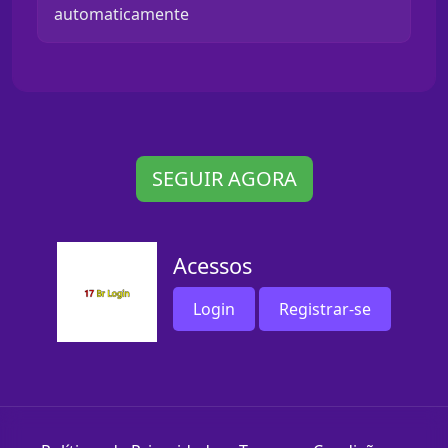
automaticamente
SEGUIR AGORA
Acessos
Login
Registrar-se