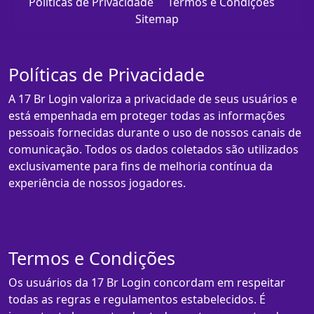
Políticas de Privacidade
Termos e Condições
Sitemap
Políticas de Privacidade
A 17 Br Login valoriza a privacidade de seus usuários e
está empenhada em proteger todas as informações
pessoais fornecidas durante o uso de nossos canais de
comunicação. Todos os dados coletados são utilizados
exclusivamente para fins de melhoria contínua da
experiência de nossos jogadores.
Termos e Condições
Os usuários da 17 Br Login concordam em respeitar
todas as regras e regulamentos estabelecidos. É