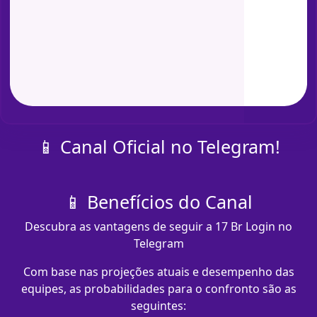
📱 Canal Oficial no Telegram!
📱 Benefícios do Canal
Descubra as vantagens de seguir a 17 Br Login no
Telegram
Com base nas projeções atuais e desempenho das
equipes, as probabilidades para o confronto são as
seguintes: