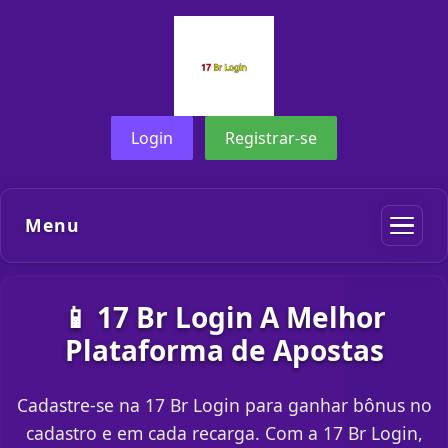
Login
Registrar-se
Menu
📱 17 Br Login A Melhor
Plataforma de Apostas
Cadastre-se na 17 Br Login para ganhar bônus no
cadastro e em cada recarga. Com a 17 Br Login,