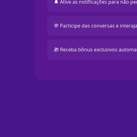
🔔 Ative as notificações para não p
💬 Participe das conversas e interaj
🎁 Receba bônus exclusivos autom