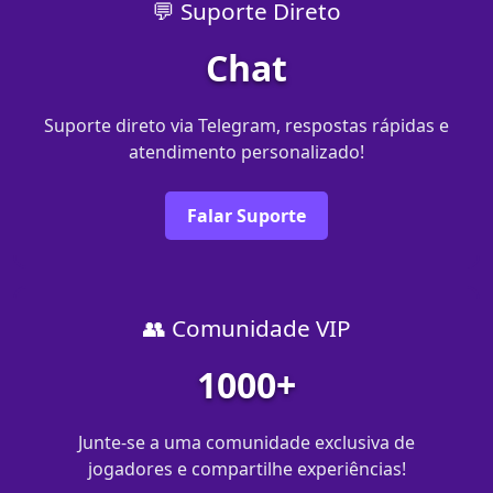
💬 Suporte Direto
Chat
Suporte direto via Telegram, respostas rápidas e
atendimento personalizado!
Falar Suporte
👥 Comunidade VIP
1000+
Junte-se a uma comunidade exclusiva de
jogadores e compartilhe experiências!