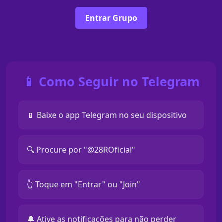
Entrar Grupo
📱 Como Seguir no Telegram
📱 Baixe o app Telegram no seu dispositivo
🔍 Procure por "@28ROficial"
👆 Toque em "Entrar" ou "Join"
🔔 Ative as notificações para não perder