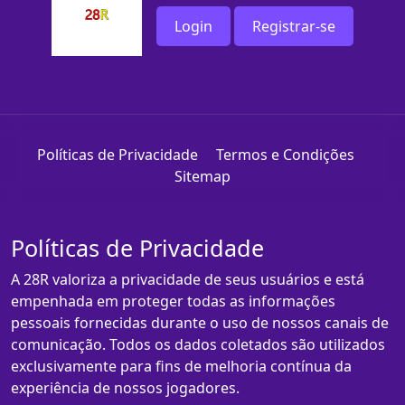
Login
Registrar-se
Políticas de Privacidade
Termos e Condições
Sitemap
Políticas de Privacidade
A 28R valoriza a privacidade de seus usuários e está
empenhada em proteger todas as informações
pessoais fornecidas durante o uso de nossos canais de
comunicação. Todos os dados coletados são utilizados
exclusivamente para fins de melhoria contínua da
experiência de nossos jogadores.