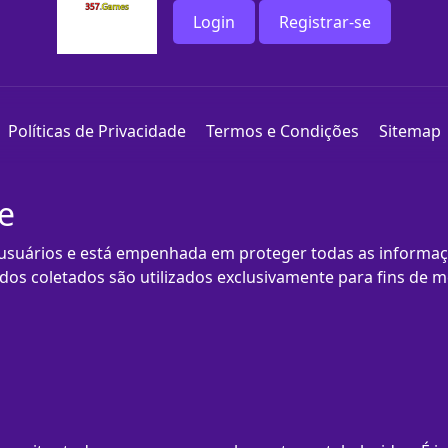
Login
Registrar-se
Políticas de Privacidade
Termos e Condições
Sitemap
de
s usuários e está empenhada em proteger todas as informaç
os coletados são utilizados exclusivamente para fins de m