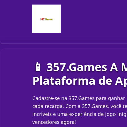
📱 357.Games A 
Plataforma de A
Cadastre-se na 357.Games para ganhar
cada recarga. Com a 357.Games, você 
incríveis e uma experiência de jogo inig
vencedores agora!