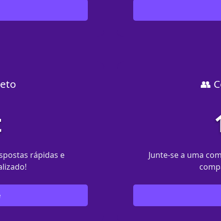
reto
👥 
t
espostas rápidas e
Junte-se a uma com
lizado!
compa
e