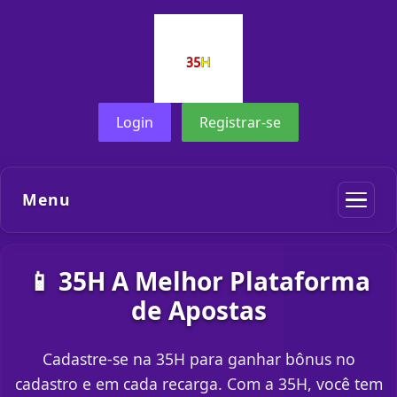
Login
Registrar-se
Menu
📱 35H A Melhor Plataforma
de Apostas
Cadastre-se na 35H para ganhar bônus no
cadastro e em cada recarga. Com a 35H, você tem