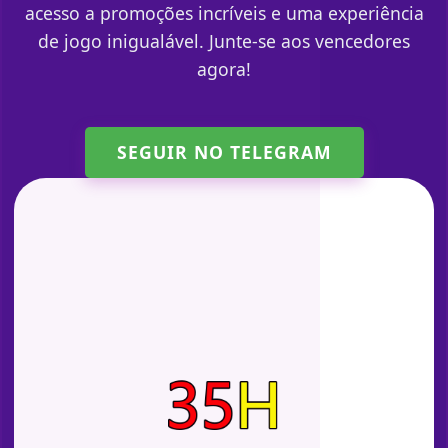
acesso a promoções incríveis e uma experiência
de jogo inigualável. Junte-se aos vencedores
agora!
SEGUIR NO TELEGRAM