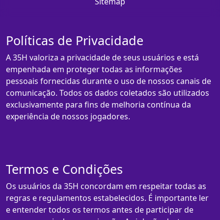
Sitemap
Políticas de Privacidade
A 35H valoriza a privacidade de seus usuários e está
empenhada em proteger todas as informações
pessoais fornecidas durante o uso de nossos canais de
comunicação. Todos os dados coletados são utilizados
exclusivamente para fins de melhoria contínua da
experiência de nossos jogadores.
Termos e Condições
Os usuários da 35H concordam em respeitar todas as
regras e regulamentos estabelecidos. É importante ler
e entender todos os termos antes de participar de