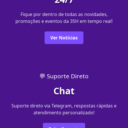
Fique por dentro de todas as novidades,
promoções e eventos da 35H em tempo real!
Ver Notícias
💬 Suporte Direto
Chat
Suporte direto via Telegram, respostas rápidas e
atendimento personalizado!