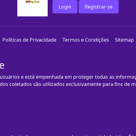
Login
Registrar-se
Políticas de Privacidade
Termos e Condições
Sitemap
de
s usuários e está empenhada em proteger todas as informaç
os coletados são utilizados exclusivamente para fins de m