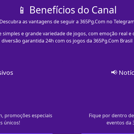
📱 Benefícios do Canal
Descubra as vantagens de seguir a 365Pg.Com no Telegra
ce simples e grande variedade de jogos, com emoção real e
, diversão garantida 24h com os jogos da 365Pg.Com Brasil 
sivos
📢 Notí
m, promoções especiais
Fique por dentro d
s únicos!
eventos da 