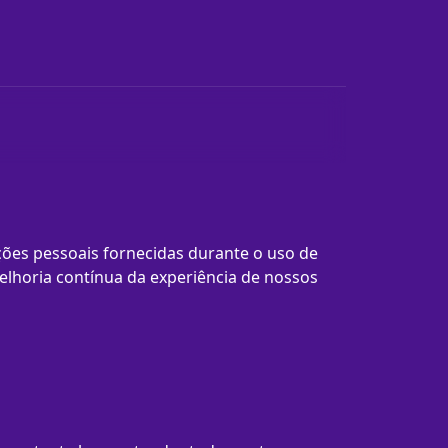
ões pessoais fornecidas durante o uso de
elhoria contínua da experiência de nossos