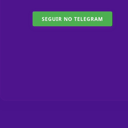
SEGUIR NO TELEGRAM