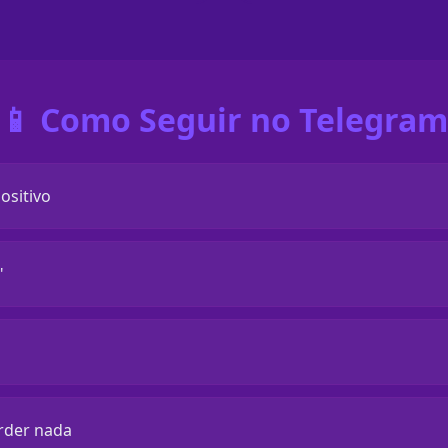
📱 Como Seguir no Telegram
ositivo
"
erder nada