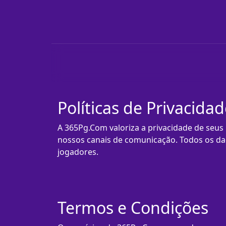
Políticas de Privacida
A 365Pg.Com valoriza a privacidade de seu
nossos canais de comunicação. Todos os dad
jogadores.
Termos e Condições