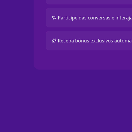
💬 Participe das conversas e interaj
🎁 Receba bônus exclusivos autom