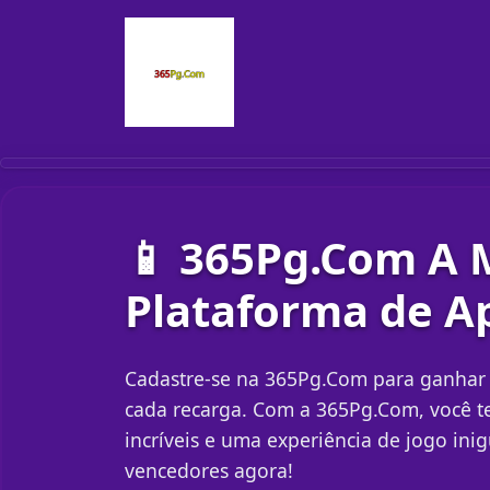
📱 365Pg.Com A 
Plataforma de A
Cadastre-se na 365Pg.Com para ganhar
cada recarga. Com a 365Pg.Com, você 
incríveis e uma experiência de jogo inig
vencedores agora!