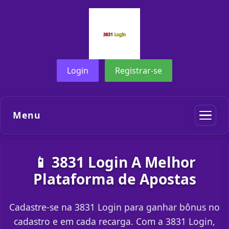
Login
Registrar-se
Menu
📱 3831 Login A Melhor
Plataforma de Apostas
Cadastre-se na 3831 Login para ganhar bônus no
cadastro e em cada recarga. Com a 3831 Login,