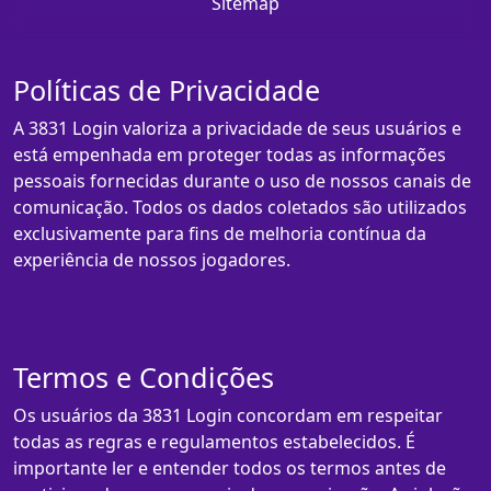
Sitemap
Políticas de Privacidade
A 3831 Login valoriza a privacidade de seus usuários e
está empenhada em proteger todas as informações
pessoais fornecidas durante o uso de nossos canais de
comunicação. Todos os dados coletados são utilizados
exclusivamente para fins de melhoria contínua da
experiência de nossos jogadores.
Termos e Condições
Os usuários da 3831 Login concordam em respeitar
todas as regras e regulamentos estabelecidos. É
importante ler e entender todos os termos antes de