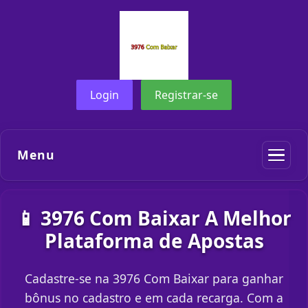
Login
Registrar-se
Menu
📱 3976 Com Baixar A Melhor
Plataforma de Apostas
Cadastre-se na 3976 Com Baixar para ganhar
bônus no cadastro e em cada recarga. Com a