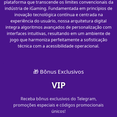
plataforma que transcende os limites convencionais da
indústria de iGaming. Fundamentada em princípios de
inovação tecnológica contínua e centrada na
experiência do usuário, nossa arquitetura digital
integra algoritmos avançados de personalização com
interfaces intuitivas, resultando em um ambiente de
jogo que harmoniza perfeitamente a sofisticação
técnica com a acessibilidade operacional.
🎁 Bônus Exclusivos
VIP
Receba bônus exclusivos do Telegram,
promoções especiais e códigos promocionais
únicos!