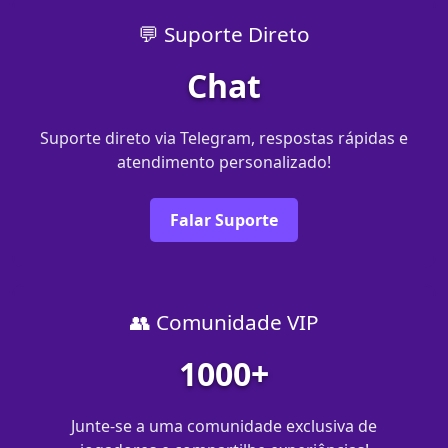
💬 Suporte Direto
Chat
Suporte direto via Telegram, respostas rápidas e
atendimento personalizado!
Falar Suporte
👥 Comunidade VIP
1000+
Junte-se a uma comunidade exclusiva de