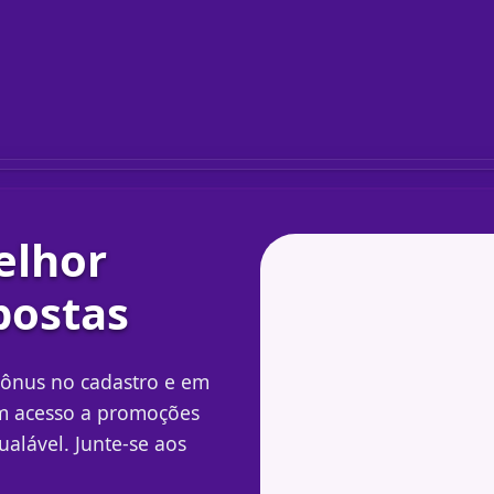
elhor
postas
bônus no cadastro e em
em acesso a promoções
ualável. Junte-se aos