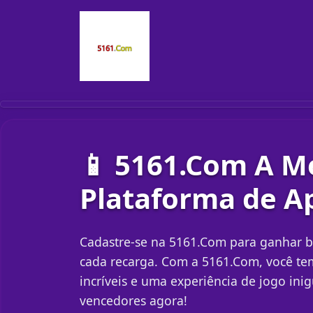
📱 5161.Com A M
Plataforma de A
Cadastre-se na 5161.Com para ganhar 
cada recarga. Com a 5161.Com, você t
incríveis e uma experiência de jogo inig
vencedores agora!