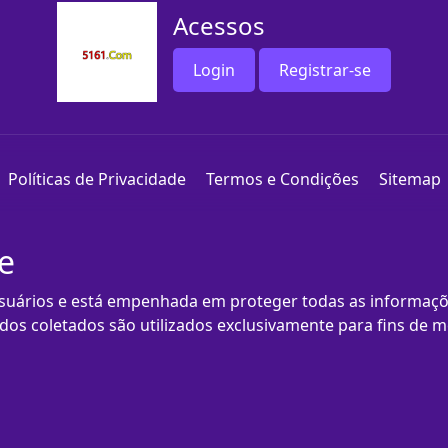
Acessos
Login
Registrar-se
Políticas de Privacidade
Termos e Condições
Sitemap
de
usuários e está empenhada em proteger todas as informaçõ
os coletados são utilizados exclusivamente para fins de m