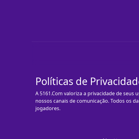
Políticas de Privacida
A 5161.Com valoriza a privacidade de seus 
nossos canais de comunicação. Todos os dad
jogadores.