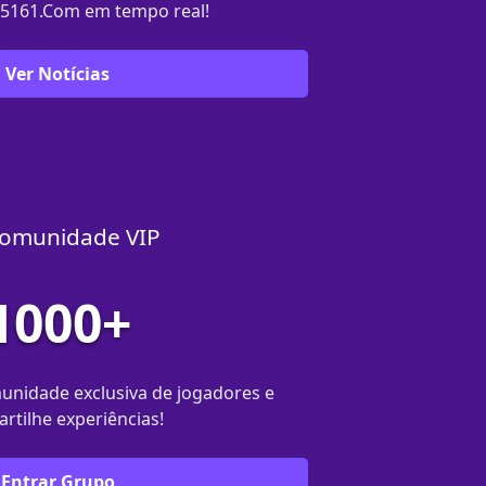
 5161.Com em tempo real!
Ver Notícias
Comunidade VIP
1000+
unidade exclusiva de jogadores e
rtilhe experiências!
Entrar Grupo