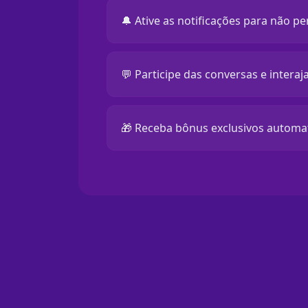
🔔 Ative as notificações para não p
💬 Participe das conversas e interaj
🎁 Receba bônus exclusivos autom