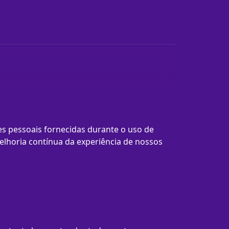
s pessoais fornecidas durante o uso de
elhoria contínua da experiência de nossos