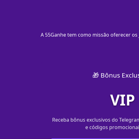
A 55Ganhe tem como missão oferecer os j
🎁 Bônus Exclu
VIP
Receba bônus exclusivos do Telegra
e códigos promocionai