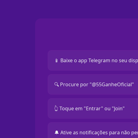
📱 Baixe o app Telegram no seu disp
🔍 Procure por "@55GanheOficial"
👆 Toque em "Entrar" ou "Join"
🔔 Ative as notificações para não p