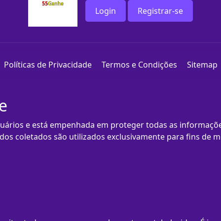
Login
Registrar-se
Políticas de Privacidade
Termos e Condições
Sitemap
de
usuários e está empenhada em proteger todas as informaçõe
os coletados são utilizados exclusivamente para fins de m