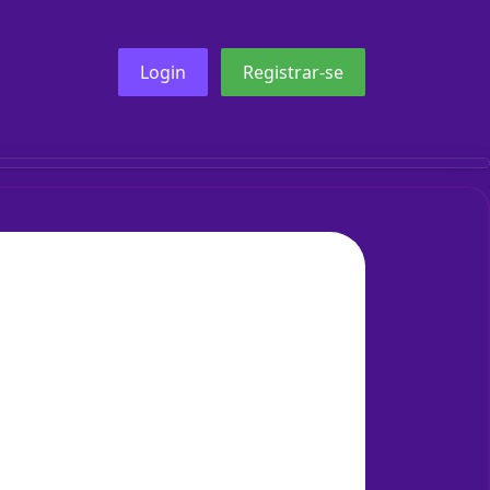
Login
Registrar-se