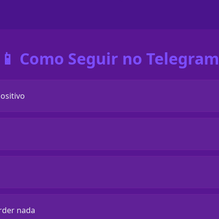
📱 Como Seguir no Telegram
ositivo
erder nada