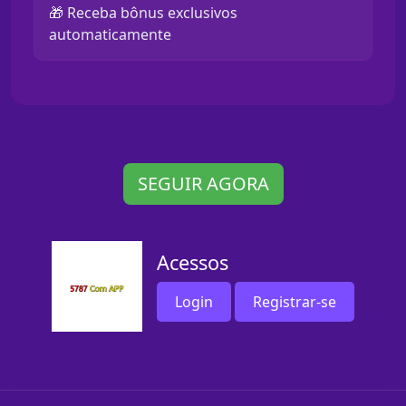
🎁 Receba bônus exclusivos
automaticamente
SEGUIR AGORA
Acessos
Login
Registrar-se