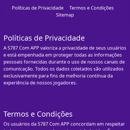
Políticas de Privacidade
Termos e Condições
Sitemap
Políticas de Privacidade
A 5787 Com APP valoriza a privacidade de seus usuários
e está empenhada em proteger todas as informações
pessoais fornecidas durante o uso de nossos canais de
comunicação. Todos os dados coletados são utilizados
exclusivamente para fins de melhoria contínua da
experiência de nossos jogadores.
Termos e Condições
Os usuários da 5787 Com APP concordam em respeitar