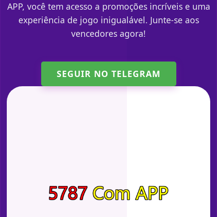
APP, você tem acesso a promoções incríveis e uma
experiência de jogo inigualável. Junte-se aos
vencedores agora!
SEGUIR NO TELEGRAM