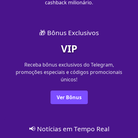
cashback milionário.
🎁 Bônus Exclusivos
VIP
Receba bônus exclusivos do Telegram,
promoções especiais e códigos promocionais
únicos!
Ver Bônus
📢 Notícias em Tempo Real