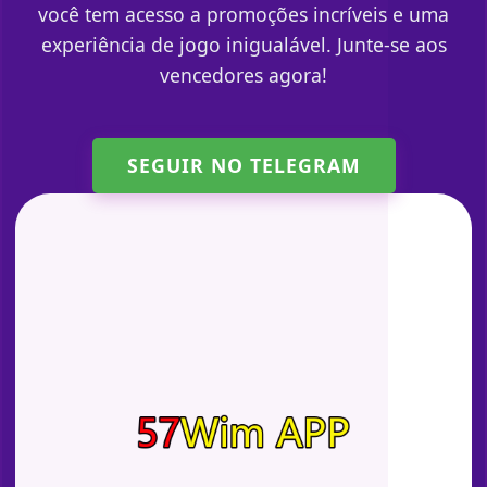
você tem acesso a promoções incríveis e uma
experiência de jogo inigualável. Junte-se aos
vencedores agora!
SEGUIR NO TELEGRAM