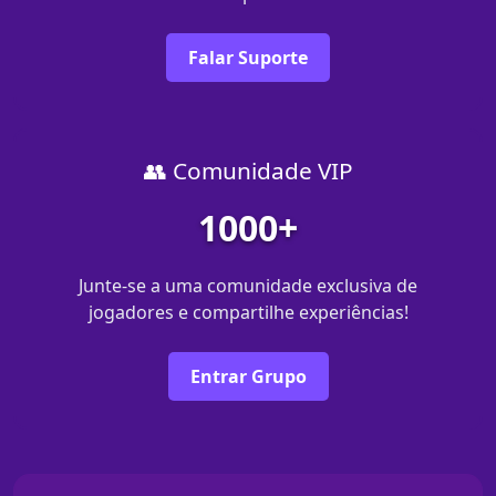
Falar Suporte
👥 Comunidade VIP
1000+
Junte-se a uma comunidade exclusiva de
jogadores e compartilhe experiências!
Entrar Grupo