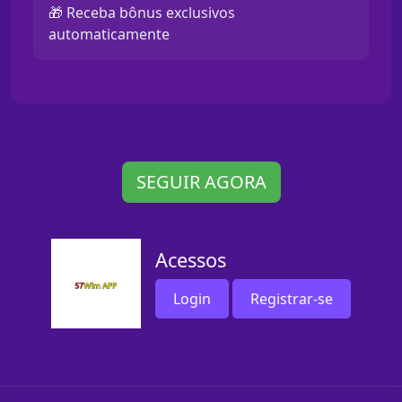
🎁 Receba bônus exclusivos
automaticamente
SEGUIR AGORA
Acessos
Login
Registrar-se