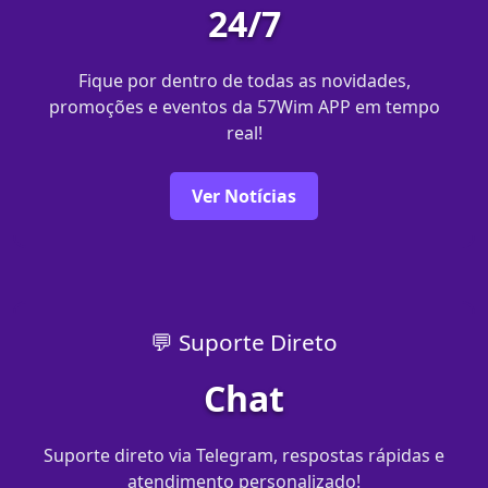
24/7
Fique por dentro de todas as novidades,
promoções e eventos da 57Wim APP em tempo
real!
Ver Notícias
💬 Suporte Direto
Chat
Suporte direto via Telegram, respostas rápidas e
atendimento personalizado!