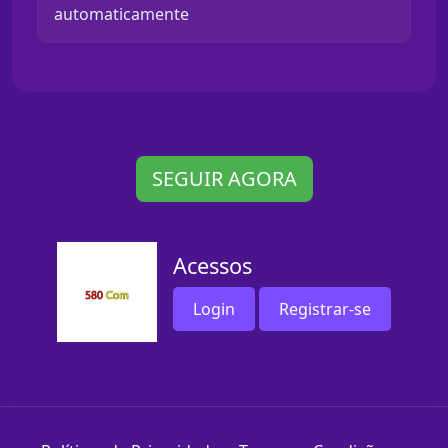
automaticamente
SEGUIR AGORA
Acessos
Login
Registrar-se