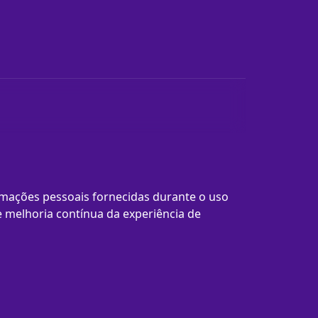
rmações pessoais fornecidas durante o uso
e melhoria contínua da experiência de