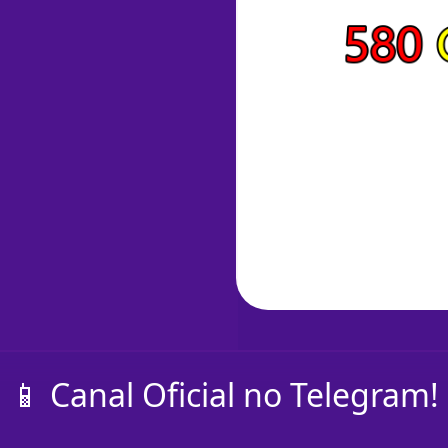
📱 Canal Oficial no Telegram!