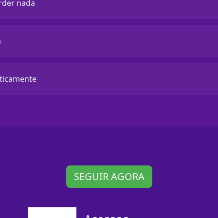
erder nada
a
aticamente
SEGUIR AGORA