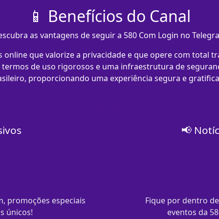
📱 Benefícios do Canal
escubra as vantagens de seguir a 580 Com Login no Telegr
online que valorize a privacidade e que opere com total t
as, termos de uso rigorosos e uma infraestrutura de seguran
ileiro, proporcionando uma experiência segura e gratifica
sivos
📢 Notí
m, promoções especiais
Fique por dentro d
s únicos!
eventos da 58