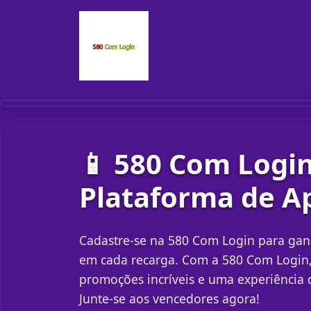
📱 580 Com Logi
Plataforma de A
Cadastre-se na 580 Com Login para gan
em cada recarga. Com a 580 Com Login,
promoções incríveis e uma experiência d
Junte-se aos vencedores agora!