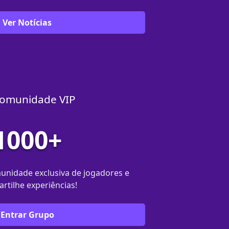
Ver Notícias
Comunidade VIP
1000+
unidade exclusiva de jogadores e
rtilhe experiências!
Entrar Grupo