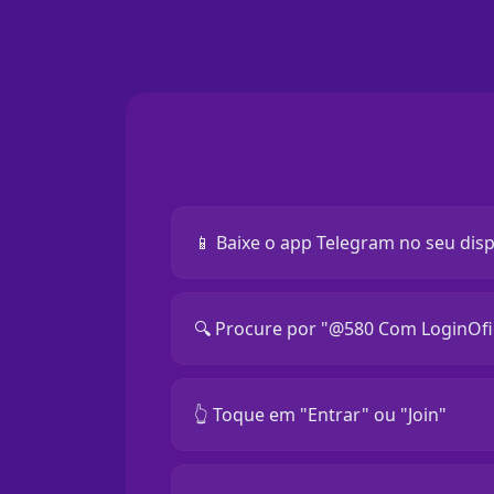
📱 Baixe o app Telegram no seu disp
🔍 Procure por "@580 Com LoginOfic
👆 Toque em "Entrar" ou "Join"