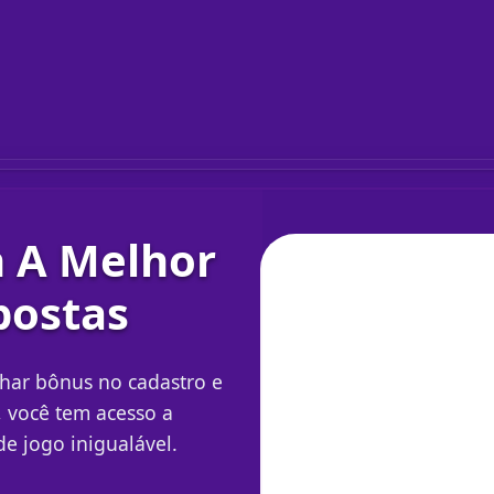
n A Melhor
postas
har bônus no cadastro e
 você tem acesso a
e jogo inigualável.