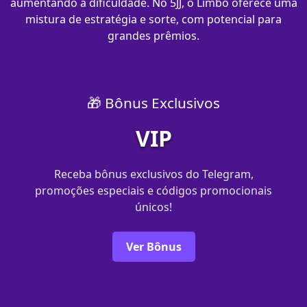
aumentando a dificuldade. No 5JJ, o Limbo oferece uma
mistura de estratégia e sorte, com potencial para
grandes prêmios.
🎁 Bônus Exclusivos
VIP
Receba bônus exclusivos do Telegram,
promoções especiais e códigos promocionais
únicos!
Ver Bônus