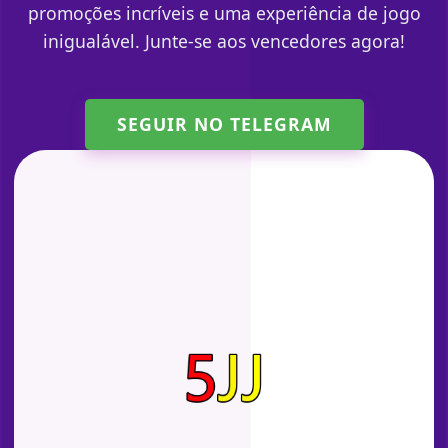
promoções incríveis e uma experiência de jogo
inigualável. Junte-se aos vencedores agora!
SEGUIR NO TELEGRAM