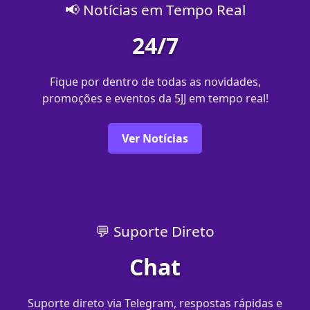
📢 Notícias em Tempo Real
24/7
Fique por dentro de todas as novidades,
promoções e eventos da 5JJ em tempo real!
Ver Notícias
💬 Suporte Direto
Chat
Suporte direto via Telegram, respostas rápidas e