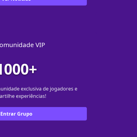
Comunidade VIP
1000+
unidade exclusiva de jogadores e
rtilhe experiências!
Entrar Grupo