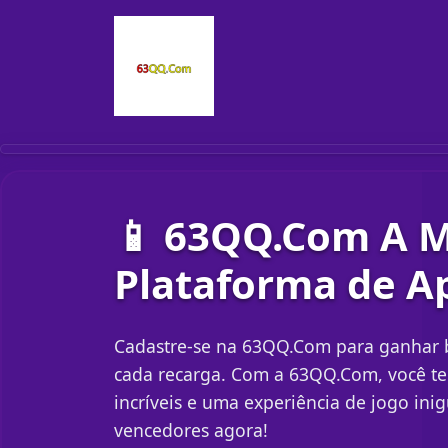
📱 63QQ.Com A 
Plataforma de A
Cadastre-se na 63QQ.Com para ganhar 
cada recarga. Com a 63QQ.Com, você t
incríveis e uma experiência de jogo inig
vencedores agora!