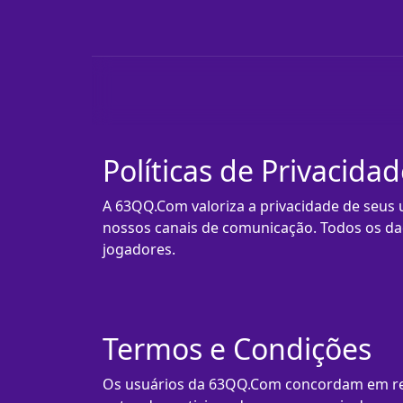
Políticas de Privacida
A 63QQ.Com valoriza a privacidade de seus
nossos canais de comunicação. Todos os dad
jogadores.
Termos e Condições
Os usuários da 63QQ.Com concordam em resp