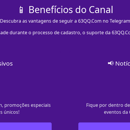
📱 Benefícios do Canal
Descubra as vantagens de seguir a 63QQ.Com no Telegra
dade durante o processo de cadastro, o suporte da 63QQ.Co
sivos
📢 Notí
m, promoções especiais
Fique por dentro d
s únicos!
eventos da