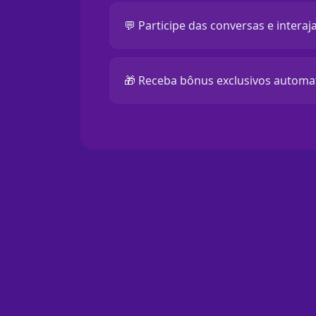
💬 Participe das conversas e interaj
🎁 Receba bônus exclusivos autom