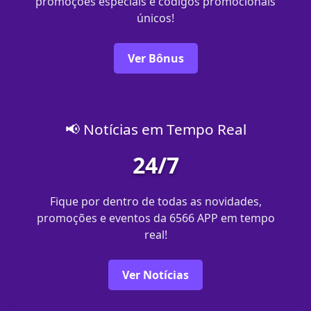
promoções especiais e códigos promocionais
únicos!
Ver Bônus
📢 Notícias em Tempo Real
24/7
Fique por dentro de todas as novidades,
promoções e eventos da 6566 APP em tempo
real!
Ver Notícias