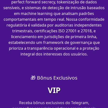
perfect forward secrecy, tokenização de dados
sensíveis, e sistemas de detecção de intrusão baseados
em machine learning que analisam padrões
comportamentais em tempo real. Nossa conformidade
regulatória é validada por auditorias independentes
trimestrais, certificações ISO 27001 e 27018, e
licenciamento em jurisdições de primeira linha,
estabelecendo um framework de governança que
prioriza a transparência operacional e a proteção
integral dos interesses dos usuários.
🎁 Bônus Exclusivos
VIP
Receba bônus exclusivos do Telegram,