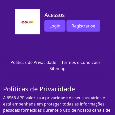
Acessos
Login
Registrar-se
Políticas de Privacidade
Termos e Condições
Sitemap
Políticas de Privacidade
A 6566 APP valoriza a privacidade de seus usuários e
está empenhada em proteger todas as informações
pessoais fornecidas durante o uso de nossos canais de