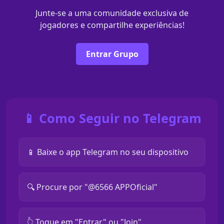
Junte-se a uma comunidade exclusiva de
jogadores e compartilhe experiências!
Entrar Grupo
📱 Como Seguir no Telegram
📱 Baixe o app Telegram no seu dispositivo
🔍 Procure por "@6566 APPOficial"
👆 Toque em "Entrar" ou "Join"