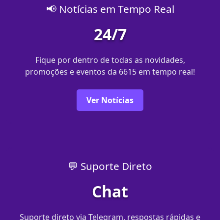
📢 Notícias em Tempo Real
24/7
Fique por dentro de todas as novidades,
promoções e eventos da 6615 em tempo real!
Ver Notícias
💬 Suporte Direto
Chat
Suporte direto via Telegram, respostas rápidas e