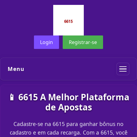
Login
Registrar-se
Menu
📱 6615 A Melhor Plataforma
de Apostas
Cadastre-se na 6615 para ganhar bônus no
cadastro e em cada recarga. Com a 6615, você