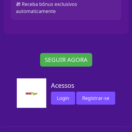
🎁 Receba bônus exclusivos
automaticamente
SEGUIR AGORA
Acessos
Login
Registrar-se