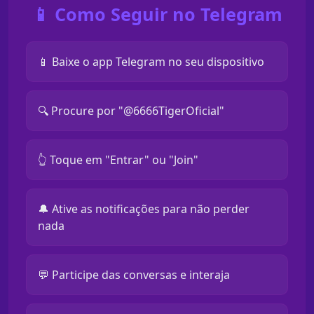
📱 Como Seguir no Telegram
📱 Baixe o app Telegram no seu dispositivo
🔍 Procure por "@6666TigerOficial"
👆 Toque em "Entrar" ou "Join"
🔔 Ative as notificações para não perder
nada
💬 Participe das conversas e interaja