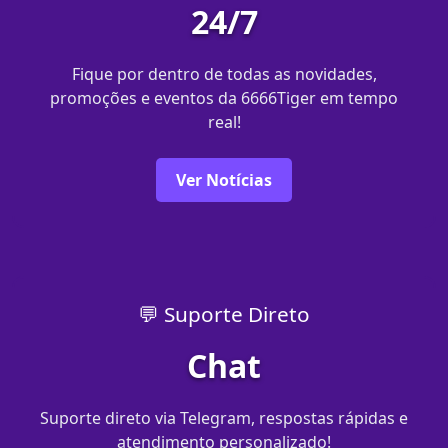
24/7
Fique por dentro de todas as novidades,
promoções e eventos da 6666Tiger em tempo
real!
Ver Notícias
💬 Suporte Direto
Chat
Suporte direto via Telegram, respostas rápidas e
atendimento personalizado!