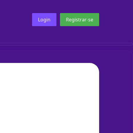
Login
Registrar-se