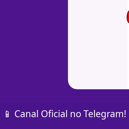
📱 Canal Oficial no Telegram!