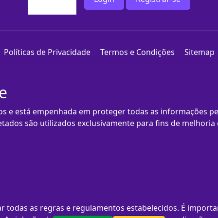
Políticas de Privacidade
Termos e Condições
Sitemap
de
rios e está empenhada em proteger todas as informações p
tados são utilizados exclusivamente para fins de melhoria
 todas as regras e regulamentos estabelecidos. É importa