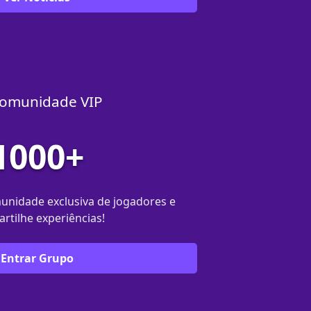
Comunidade VIP
1000+
unidade exclusiva de jogadores e
rtilhe experiências!
Entrar Grupo