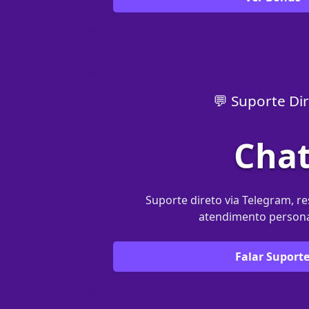
💬 Suporte Di
Cha
Suporte direto via Telegram, r
atendimento persona
Falar Suport