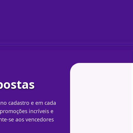
postas
 no cadastro e em cada
 promoções incríveis e
unte-se aos vencedores