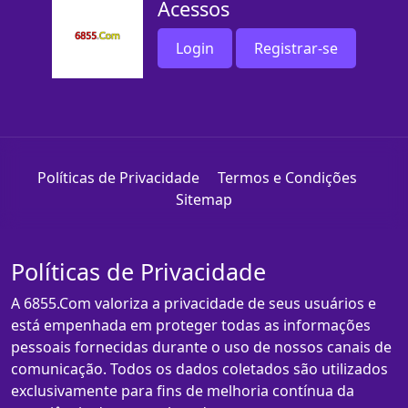
Acessos
Login
Registrar-se
Políticas de Privacidade
Termos e Condições
Sitemap
Políticas de Privacidade
A 6855.Com valoriza a privacidade de seus usuários e
está empenhada em proteger todas as informações
pessoais fornecidas durante o uso de nossos canais de
comunicação. Todos os dados coletados são utilizados
exclusivamente para fins de melhoria contínua da