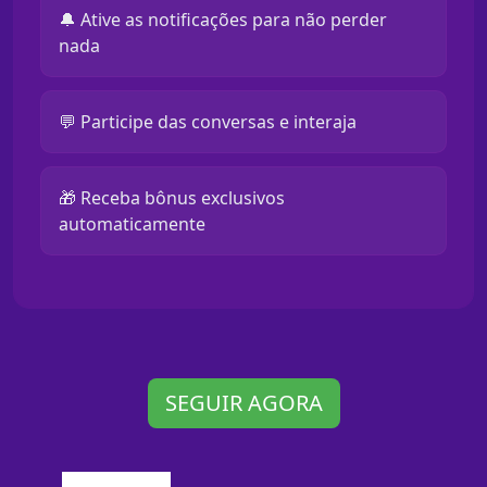
🔔 Ative as notificações para não perder
nada
💬 Participe das conversas e interaja
🎁 Receba bônus exclusivos
automaticamente
SEGUIR AGORA