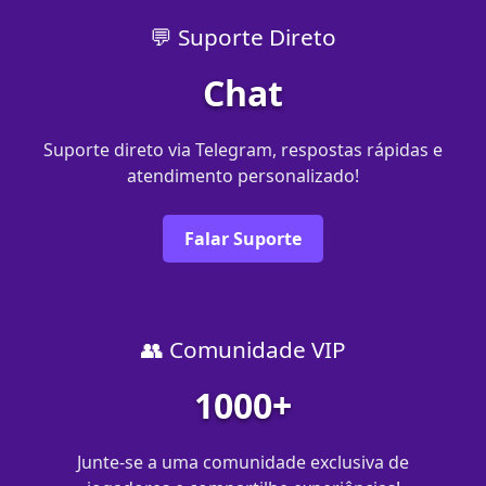
💬 Suporte Direto
Chat
Suporte direto via Telegram, respostas rápidas e
atendimento personalizado!
Falar Suporte
👥 Comunidade VIP
1000+
Junte-se a uma comunidade exclusiva de