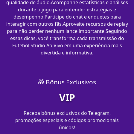
qualidade de áudio.Acompanhe estatísticas e análises
durante o jogo para entender estratégias e
desempenho.Participe do chat e enquetes para
interagir com outros fãs.Aproveite recursos de replay
para não perder nenhum lance importante.Seguindo
essas dicas, você transforma cada transmissão do
Futebol Studio Ao Vivo em uma experiência mais
divertida e informativa.
🎁 Bônus Exclusivos
VIP
Receba bônus exclusivos do Telegram,
promoções especiais e códigos promocionais
únicos!