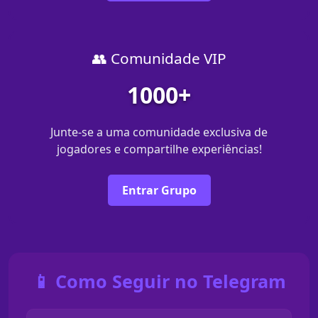
👥 Comunidade VIP
1000+
Junte-se a uma comunidade exclusiva de
jogadores e compartilhe experiências!
Entrar Grupo
📱 Como Seguir no Telegram