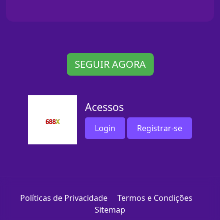
SEGUIR AGORA
Acessos
Login
Registrar-se
Políticas de Privacidade
Termos e Condições
Sitemap