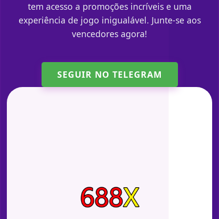
tem acesso a promoções incríveis e uma
experiência de jogo inigualável. Junte-se aos
vencedores agora!
SEGUIR NO TELEGRAM