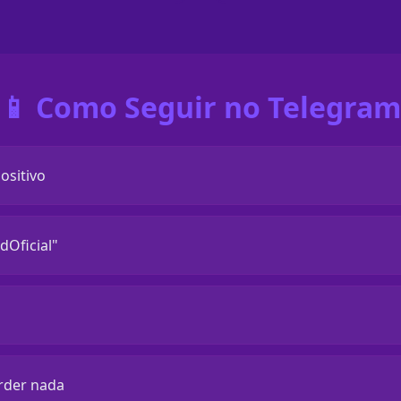
📱 Como Seguir no Telegram
ositivo
Oficial"
erder nada