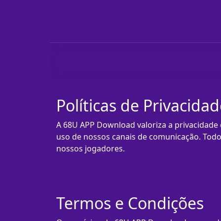
Políticas de Privacida
A 68U APP Download valoriza a privacidade
uso de nossos canais de comunicação. Todos
nossos jogadores.
Termos e Condições