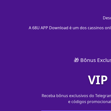
Des
A 68U APP Download é um dos cassinos onli
🎁 Bônus Exclu
VIP
Receba bônus exclusivos do Telegra
e códigos promocionai