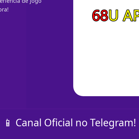
eriência de jogo
ora!
📱 Canal Oficial no Telegram!