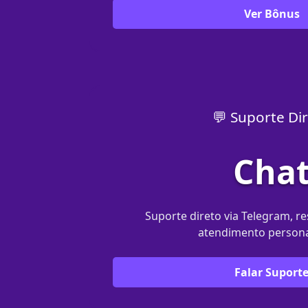
Ver Bônus
💬 Suporte Di
Cha
Suporte direto via Telegram, r
atendimento persona
Falar Suport