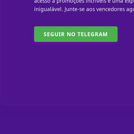
acesso a promoções incríveis e uma exp
inigualável. Junte-se aos vencedores ag
SEGUIR NO TELEGRAM