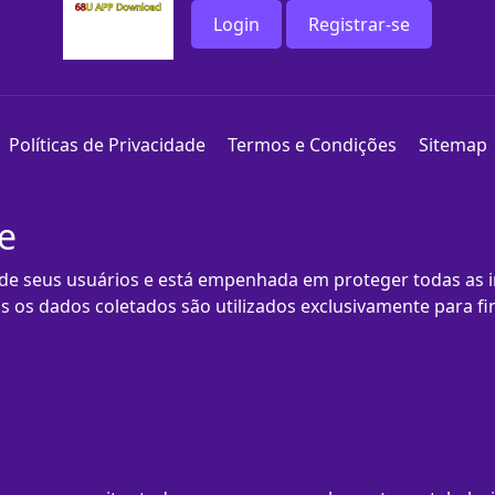
Login
Registrar-se
Políticas de Privacidade
Termos e Condições
Sitemap
de
 de seus usuários e está empenhada em proteger todas as 
 os dados coletados são utilizados exclusivamente para fi