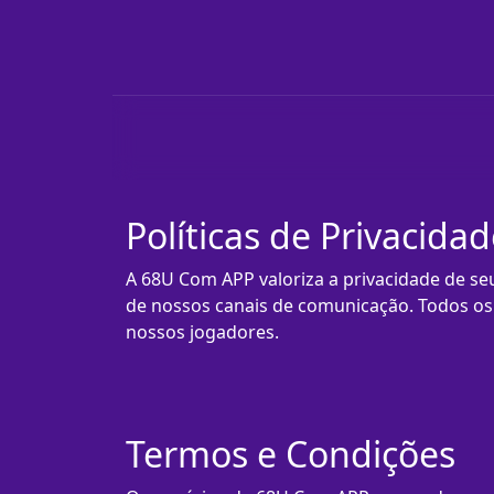
Políticas de Privacida
A 68U Com APP valoriza a privacidade de s
de nossos canais de comunicação. Todos os 
nossos jogadores.
Termos e Condições