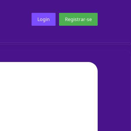
Login
Registrar-se