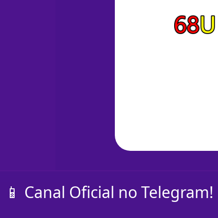
📱 Canal Oficial no Telegram!