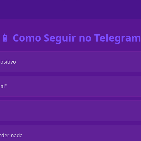
📱 Como Seguir no Telegram
ositivo
al"
erder nada