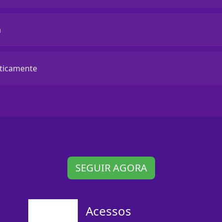
a
aticamente
SEGUIR AGORA
Acessos