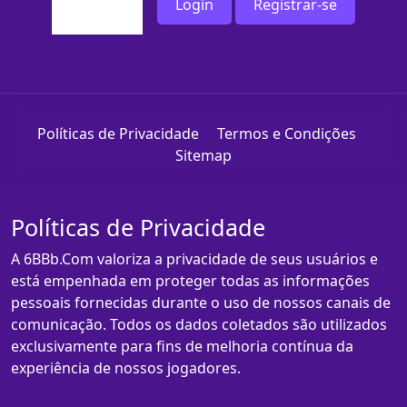
Login
Registrar-se
Políticas de Privacidade
Termos e Condições
Sitemap
Políticas de Privacidade
A 6BBb.Com valoriza a privacidade de seus usuários e
está empenhada em proteger todas as informações
pessoais fornecidas durante o uso de nossos canais de
comunicação. Todos os dados coletados são utilizados
exclusivamente para fins de melhoria contínua da
experiência de nossos jogadores.