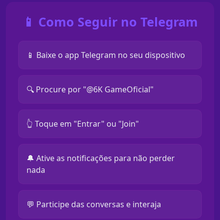
📱 Como Seguir no Telegram
📱 Baixe o app Telegram no seu dispositivo
🔍 Procure por "@6K GameOficial"
👆 Toque em "Entrar" ou "Join"
🔔 Ative as notificações para não perder
nada
💬 Participe das conversas e interaja