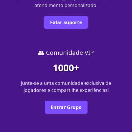
atendimento personalizado!
Falar Suporte
👥 Comunidade VIP
1000+
Junte-se a uma comunidade exclusiva de
jogadores e compartilhe experiências!
Entrar Grupo