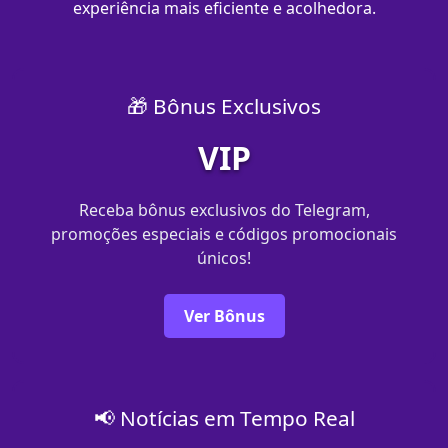
experiência mais eficiente e acolhedora.
🎁 Bônus Exclusivos
VIP
Receba bônus exclusivos do Telegram,
promoções especiais e códigos promocionais
únicos!
Ver Bônus
📢 Notícias em Tempo Real