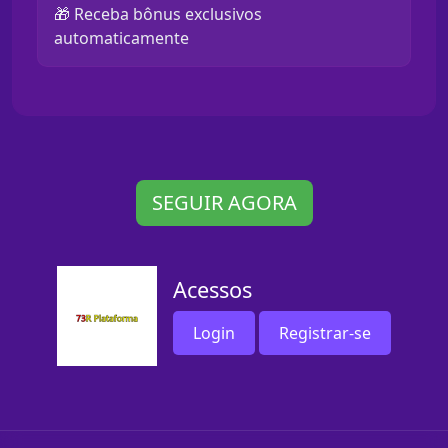
🎁 Receba bônus exclusivos
automaticamente
SEGUIR AGORA
Acessos
Login
Registrar-se