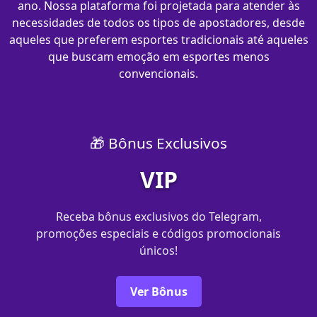
ano. Nossa plataforma foi projetada para atender às
necessidades de todos os tipos de apostadores, desde
aqueles que preferem esportes tradicionais até aqueles
que buscam emoção em esportes menos
convencionais.
🎁 Bônus Exclusivos
VIP
Receba bônus exclusivos do Telegram,
promoções especiais e códigos promocionais
únicos!
Ver Bônus