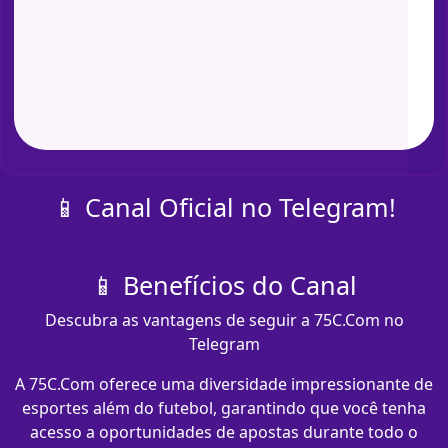
📱 Canal Oficial no Telegram!
📱 Benefícios do Canal
Descubra as vantagens de seguir a 75C.Com no
Telegram
A 75C.Com oferece uma diversidade impressionante de
esportes além do futebol, garantindo que você tenha
acesso a oportunidades de apostas durante todo o