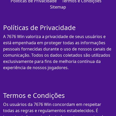
Políticas de Privacidade
Termos e Condições
Sitemap
Políticas de Privacidade
A 7676 Win valoriza a privacidade de seus usuários e
está empenhada em proteger todas as informações
pessoais fornecidas durante o uso de nossos canais de
comunicação. Todos os dados coletados são utilizados
exclusivamente para fins de melhoria contínua da
experiência de nossos jogadores.
Termos e Condições
Os usuários da 7676 Win concordam em respeitar
todas as regras e regulamentos estabelecidos. É