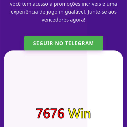
você tem acesso a promoções incríveis e uma
experiência de jogo inigualável. Junte-se aos
vencedores agora!
SEGUIR NO TELEGRAM