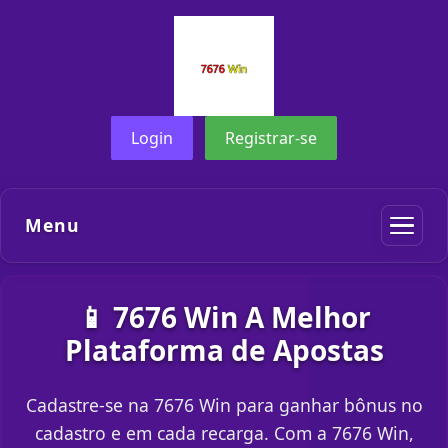
Login
Registrar-se
Menu
📱 7676 Win A Melhor
Plataforma de Apostas
Cadastre-se na 7676 Win para ganhar bônus no
cadastro e em cada recarga. Com a 7676 Win,