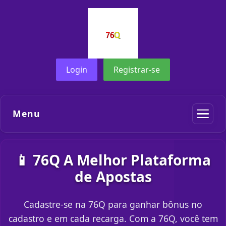
Login
Registrar-se
Menu
📱 76Q A Melhor Plataforma
de Apostas
Cadastre-se na 76Q para ganhar bônus no
cadastro e em cada recarga. Com a 76Q, você tem