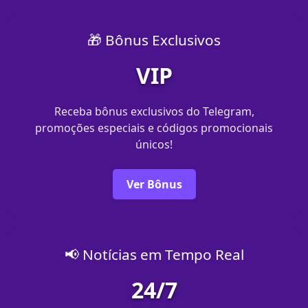
🎁 Bônus Exclusivos
VIP
Receba bônus exclusivos do Telegram,
promoções especiais e códigos promocionais
únicos!
Ver Bônus
📢 Notícias em Tempo Real
24/7