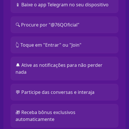
📱 Baixe o app Telegram no seu dispositivo
🔍 Procure por "@76QOficial"
👆 Toque em "Entrar" ou "Join"
🔔 Ative as notificações para não perder
nada
💬 Participe das conversas e interaja
🎁 Receba bônus exclusivos
automaticamente