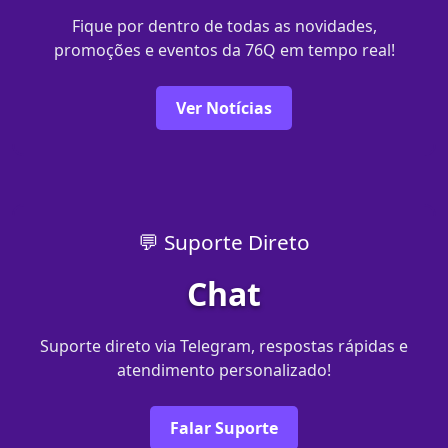
Fique por dentro de todas as novidades,
promoções e eventos da 76Q em tempo real!
Ver Notícias
💬 Suporte Direto
Chat
Suporte direto via Telegram, respostas rápidas e
atendimento personalizado!
Falar Suporte