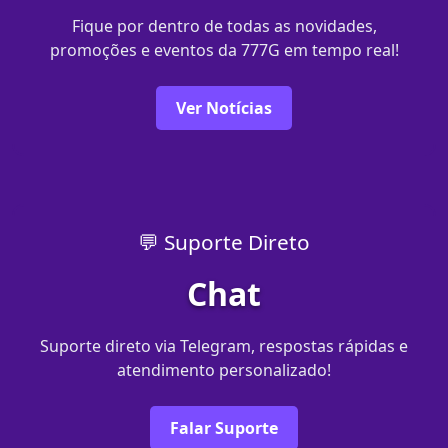
Fique por dentro de todas as novidades,
promoções e eventos da 777G em tempo real!
Ver Notícias
💬 Suporte Direto
Chat
Suporte direto via Telegram, respostas rápidas e
atendimento personalizado!
Falar Suporte