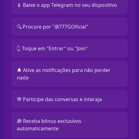
📱 Baixe o app Telegram no seu dispositivo
🔍 Procure por "@777GOficial"
👆 Toque em "Entrar" ou "Join"
🔔 Ative as notificações para não perder
nada
💬 Participe das conversas e interaja
🎁 Receba bônus exclusivos
automaticamente