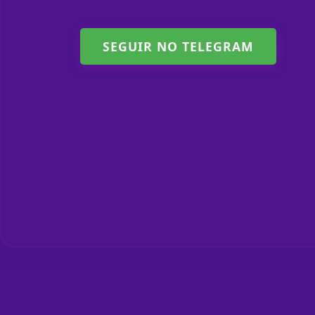
SEGUIR NO TELEGRAM