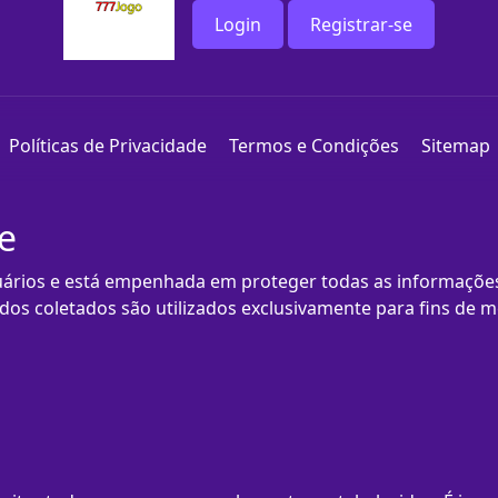
Login
Registrar-se
Políticas de Privacidade
Termos e Condições
Sitemap
de
suários e está empenhada em proteger todas as informaçõe
os coletados são utilizados exclusivamente para fins de m