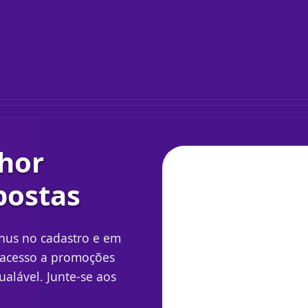
lhor
postas
nus no cadastro e em
 acesso a promoções
ualável. Junte-se aos