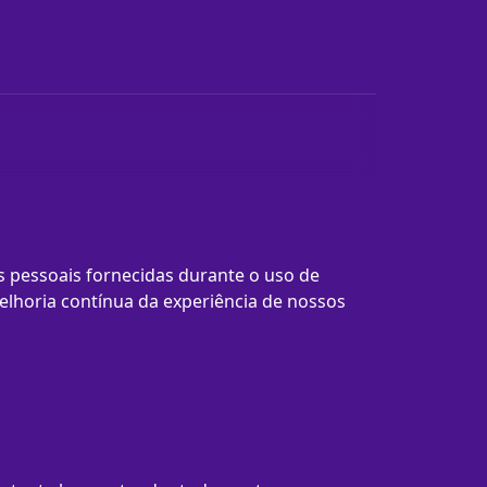
s pessoais fornecidas durante o uso de
elhoria contínua da experiência de nossos