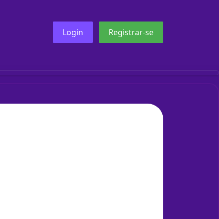
Login
Registrar-se