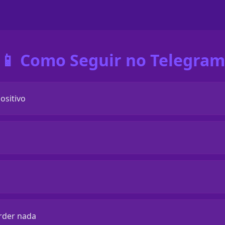
📱 Como Seguir no Telegram
ositivo
erder nada