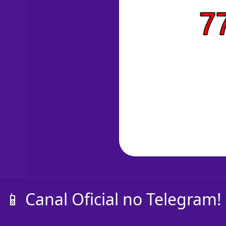
📱 Canal Oficial no Telegram!