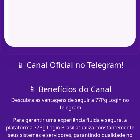
📱 Canal Oficial no Telegram!
📱 Benefícios do Canal
Descubra as vantagens de seguir a 77Pg Login no
Telegram
Para garantir uma experiência fluida e segura, a
plataforma 77Pg Login Brasil atualiza constantemente
seus sistemas e servidores, garantindo qualidade no