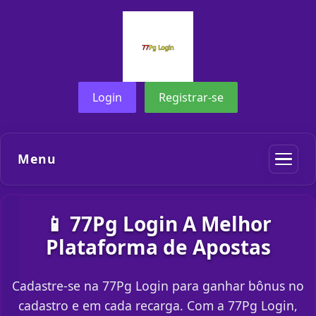
Login
Registrar-se
Menu
📱 77Pg Login A Melhor
Plataforma de Apostas
Cadastre-se na 77Pg Login para ganhar bônus no
cadastro e em cada recarga. Com a 77Pg Login,