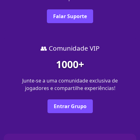
Falar Suporte
👥 Comunidade VIP
1000+
Junte-se a uma comunidade exclusiva de
jogadores e compartilhe experiências!
Entrar Grupo