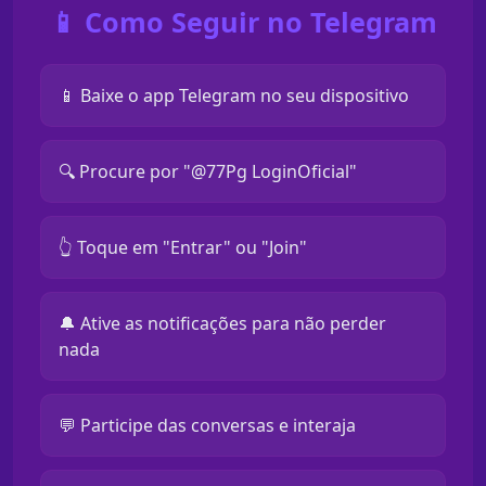
📱 Como Seguir no Telegram
📱 Baixe o app Telegram no seu dispositivo
🔍 Procure por "@77Pg LoginOficial"
👆 Toque em "Entrar" ou "Join"
🔔 Ative as notificações para não perder
nada
💬 Participe das conversas e interaja