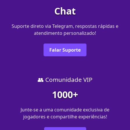
Chat
Suporte direto via Telegram, respostas rápidas e
atendimento personalizado!
Falar Suporte
👥 Comunidade VIP
1000+
Junte-se a uma comunidade exclusiva de
jogadores e compartilhe experiências!