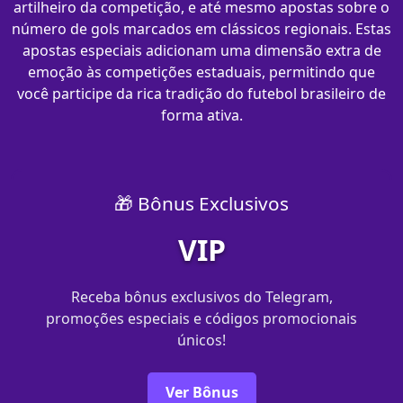
artilheiro da competição, e até mesmo apostas sobre o
número de gols marcados em clássicos regionais. Estas
apostas especiais adicionam uma dimensão extra de
emoção às competições estaduais, permitindo que
você participe da rica tradição do futebol brasileiro de
forma ativa.
🎁 Bônus Exclusivos
VIP
Receba bônus exclusivos do Telegram,
promoções especiais e códigos promocionais
únicos!
Ver Bônus