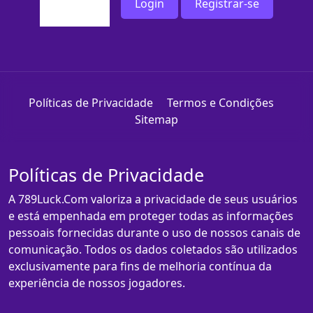
Login
Registrar-se
Políticas de Privacidade
Termos e Condições
Sitemap
Políticas de Privacidade
A 789Luck.Com valoriza a privacidade de seus usuários
e está empenhada em proteger todas as informações
pessoais fornecidas durante o uso de nossos canais de
comunicação. Todos os dados coletados são utilizados
exclusivamente para fins de melhoria contínua da
experiência de nossos jogadores.