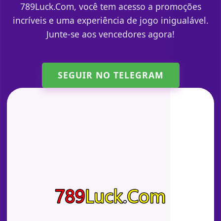
789Luck.Com, você tem acesso a promoções
incríveis e uma experiência de jogo inigualável.
Junte-se aos vencedores agora!
SEGUIR NO TELEGRAM