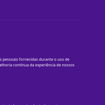
s pessoais fornecidas durante o uso de
elhoria contínua da experiência de nossos