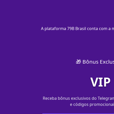
A plataforma 79B Brasil conta com a m
🎁 Bônus Exclu
VIP
Receba bônus exclusivos do Telegra
e códigos promocionai