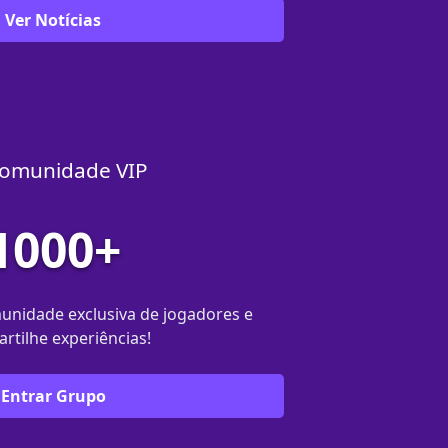
Ver Notícias
Comunidade VIP
1000+
unidade exclusiva de jogadores e
rtilhe experiências!
Entrar Grupo