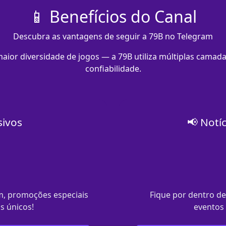
📱 Benefícios do Canal
Descubra as vantagens de seguir a 79B no Telegram
aior diversidade de jogos — a 79B utiliza múltiplas camada
confiabilidade.
sivos
📢 Notí
m, promoções especiais
Fique por dentro d
s únicos!
eventos