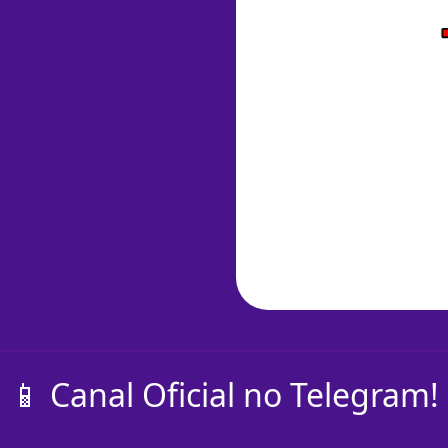
📱 Canal Oficial no Telegram!