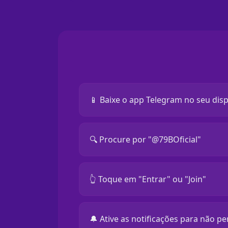
📱 Baixe o app Telegram no seu disp
🔍 Procure por "@79BOficial"
👆 Toque em "Entrar" ou "Join"
🔔 Ative as notificações para não p