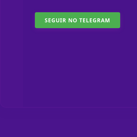
SEGUIR NO TELEGRAM