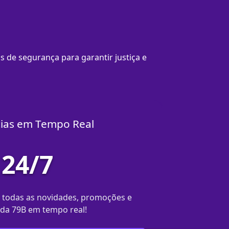
s de segurança para garantir justiça e
cias em Tempo Real
24/7
e todas as novidades, promoções e
 da 79B em tempo real!