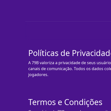
Políticas de Privacida
A 79B valoriza a privacidade de seus usuár
canais de comunicação. Todos os dados cole
jogadores.
Termos e Condições