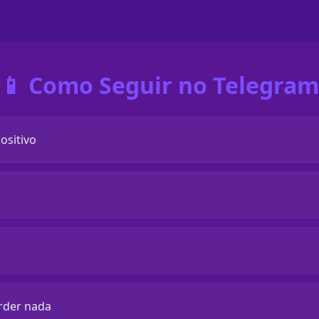
📱 Como Seguir no Telegram
ositivo
erder nada