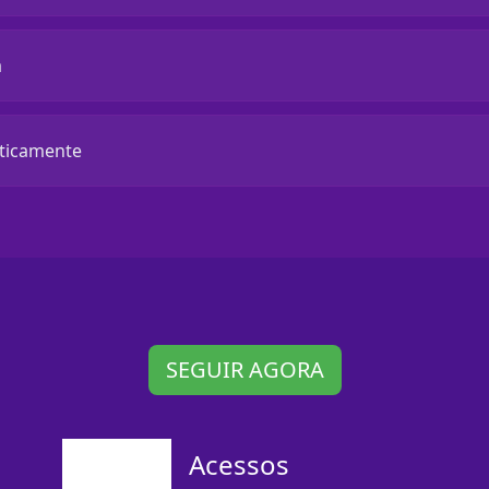
a
aticamente
SEGUIR AGORA
Acessos