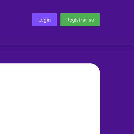
Login
Registrar-se