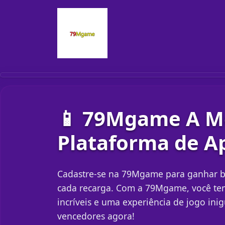
📱 79Mgame A M
Plataforma de A
Cadastre-se na 79Mgame para ganhar b
cada recarga. Com a 79Mgame, você te
incríveis e uma experiência de jogo inig
vencedores agora!