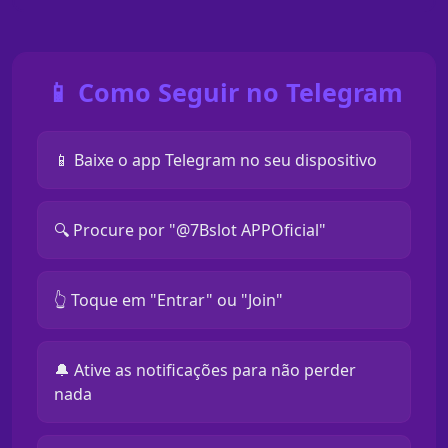
📱 Como Seguir no Telegram
📱 Baixe o app Telegram no seu dispositivo
🔍 Procure por "@7Bslot APPOficial"
👆 Toque em "Entrar" ou "Join"
🔔 Ative as notificações para não perder
nada