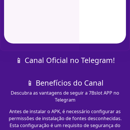
📱 Canal Oficial no Telegram!
📱 Benefícios do Canal
Descubra as vantagens de seguir a 7Bslot APP no
Telegram
Antes de instalar o APK, é necessário configurar as
permissões de instalação de fontes desconhecidas.
Esta configuração é um requisito de segurança do