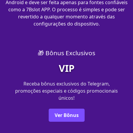
Android e deve ser feita apenas para fontes confiáveis
como a 7Bslot APP. O processo é simples e pode ser
revertido a qualquer momento através das
configurações do dispositivo.
🎁 Bônus Exclusivos
VIP
Receba bônus exclusivos do Telegram,
promoções especiais e códigos promocionais
únicos!
Ver Bônus