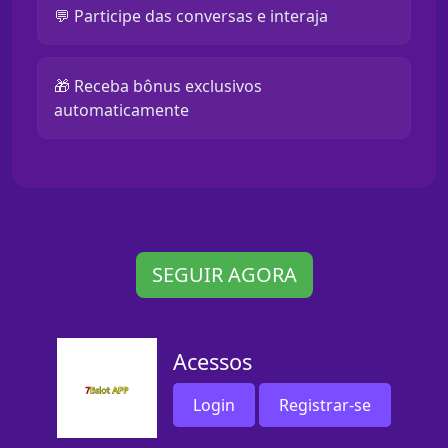
💬 Participe das conversas e interaja
🎁 Receba bônus exclusivos
automaticamente
SEGUIR AGORA
Acessos
Login
Registrar-se