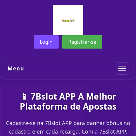
Login
Registrar-se
Menu
📱 7Bslot APP A Melhor
Plataforma de Apostas
Cadastre-se na 7Bslot APP para ganhar bônus no
cadastro e em cada recarga. Com a 7Bslot APP,