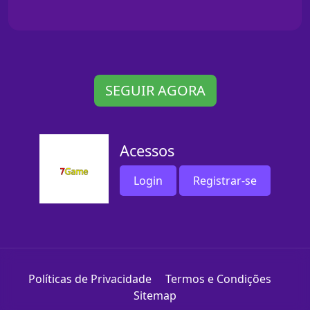
SEGUIR AGORA
Acessos
Login
Registrar-se
Políticas de Privacidade
Termos e Condições
Sitemap