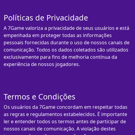
Políticas de Privacidade
A 7Game valoriza a privacidade de seus usuários e está
empenhada em proteger todas as informações
pessoais fornecidas durante o uso de nossos canais de
comunicação. Todos os dados coletados são utilizados
exclusivamente para fins de melhoria contínua da
experiência de nossos jogadores.
Termos e Condições
Os usuários da 7Game concordam em respeitar todas
as regras e regulamentos estabelecidos. É importante
ler e entender todos os termos antes de participar de
nossos canais de comunicação. A violação destes